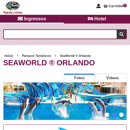
Carrinho
0
Ingressos
Hotel
Início
Parques Temáticos
SeaWorld ® Orlando
SEAWORLD ® ORLANDO
Fotos
Videos