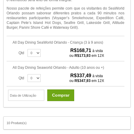
Nosso pacote de refeições permite com que os visitantes do SeaWorld
Orlando possam saborear diferentes pratos a cada 90 minutos nos
restaurantes participantes (Voyager’s Smokehouse, Expedition Café,
Captain Pete’s Island Hot Dogs, Seafire Grill, Lakeside Grill, Altitude
Burger, Panini Shore Café e Waterway Grill).
All Day Dining SeaWorld Orlando - Criança (3 à 9 anos)
R$168,71
à vista
Qtd
ou
R$173,93
em 12X
All Day Dining Seaworld Orlando - Adulto (10 anos ou +)
R$337,49
à vista
Qtd
ou
R$347,93
em 12X
Comprar
10 Produto(s)