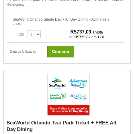
Refeições.
SeaWorld Orlando Single Day + All Day Dining - Acima de 3
anos
R$737,03
à vista
Qtd
ou
R$759,82
em 12X
Comprar
SeaWorld Orlando Two Park Ticket + FREE All
Day Dining