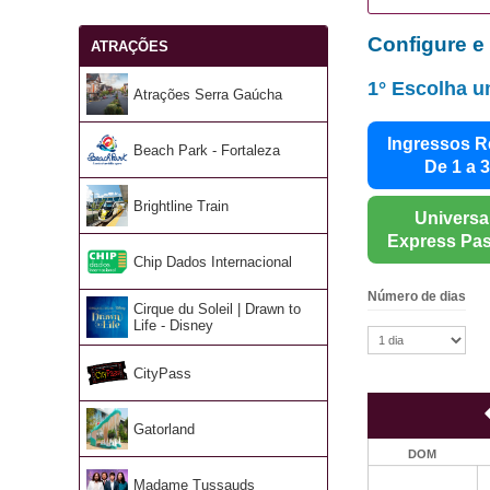
Configure e
ATRAÇÕES
1° Escolha u
Atrações Serra Gaúcha
Ingressos R
Beach Park - Fortaleza
De 1 a 3
Brightline Train
Universa
Express Pas
Chip Dados Internacional
Número de dias
Cirque du Soleil | Drawn to
Life - Disney
CityPass
Gatorland
DOM
Madame Tussauds