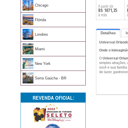
Chicago
A partir de
R$ 1071,35
à vista
Flórida
Detalhes
I
Londres
Universal Orland
Miami
Onde o Inimagináv
O
Universal Orla
simples atrações, 
New York
você e sua famíli
de lazer, gastrono
Serra Gaúcha - BR