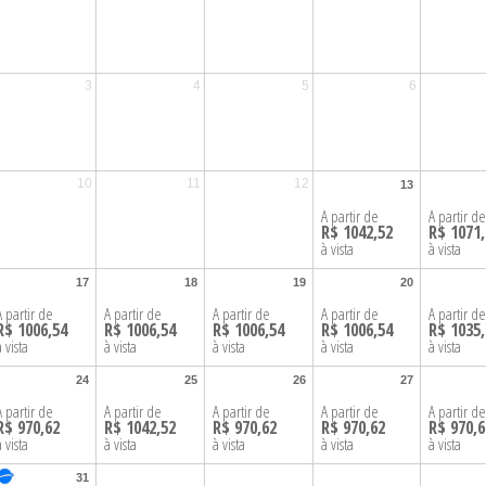
3
4
5
6
10
11
12
13
13
A partir de
A partir d
R$ 1042,52
R$ 1071
à vista
à vista
17
18
19
20
17
18
19
20
A partir de
A partir de
A partir de
A partir de
A partir d
R$ 1006,54
R$ 1006,54
R$ 1006,54
R$ 1006,54
R$ 1035
à vista
à vista
à vista
à vista
à vista
24
25
26
27
24
25
26
27
A partir de
A partir de
A partir de
A partir de
A partir d
R$ 970,62
R$ 1042,52
R$ 970,62
R$ 970,62
R$ 970,6
à vista
à vista
à vista
à vista
à vista
31
31