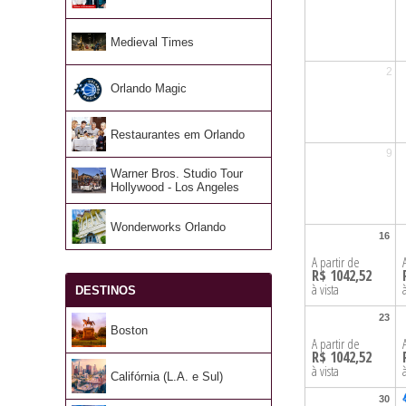
Medieval Times
2
Orlando Magic
Restaurantes em Orlando
9
Warner Bros. Studio Tour
Hollywood - Los Angeles
Wonderworks Orlando
16
16
A partir de
R$ 1042,52
à vista
DESTINOS
23
23
Boston
A partir de
R$ 1042,52
à vista
Califórnia (L.A. e Sul)
30
30