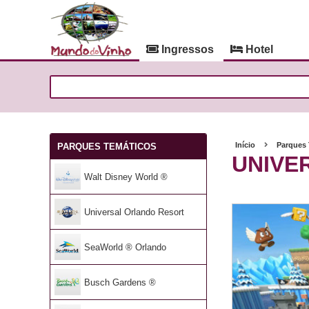
Ingressos
Hotel
Início
Parques
PARQUES TEMÁTICOS
UNIVE
Walt Disney World ®
Universal Orlando Resort
SeaWorld ® Orlando
Busch Gardens ®