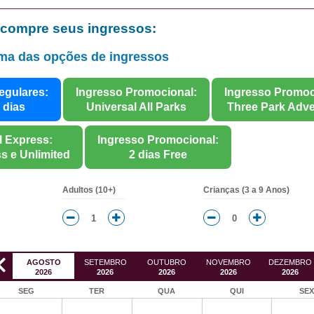
 compre seus ingressos:
ma das opções de ingressos
egulares:
Ingresso Promocional:
Ingresso Promoc
 dias
Universal All Parks
Three Park Adve
l Express:
Ingresso Promocional:
s e Unlimited
2 dias Free
Adultos (10+)
Crianças (3 a 9 Anos)
AGOSTO
SETEMBRO
OUTUBRO
NOVEMBRO
DEZEMBRO
2026
2026
2026
2026
2026
SEG
TER
QUA
QUI
SE