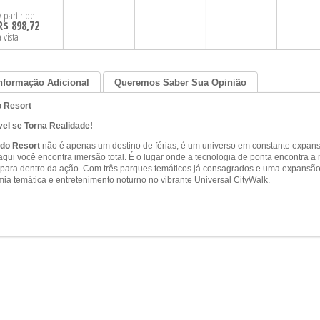
A partir de
R$ 898,72
à vista
nformação Adicional
Queremos Saber Sua Opinião
o Resort
el se Torna Realidade!
ndo Resort
não é apenas um destino de férias; é um universo em constante expans
aqui você encontra imersão total. É o lugar onde a tecnologia de ponta encontra 
a para dentro da ação. Com três parques temáticos já consagrados e uma expansão 
mia temática e entretenimento noturno no vibrante Universal CityWalk.