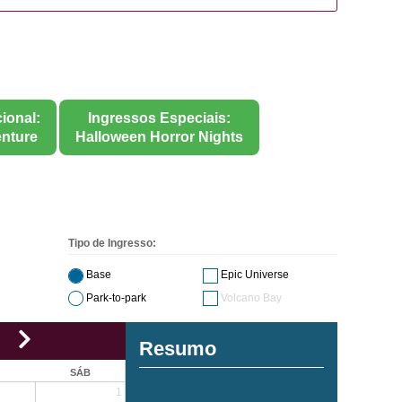
ional:
Ingressos Especiais:
nture
Halloween Horror Nights
Tipo de Ingresso:
Base
Epic Universe
Park-to-park
Volcano Bay
Resumo
X
SÁB
1