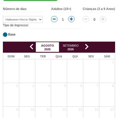
Número de dias
Adultos (10+)
Crianças (3 a 9 Anos)
Tipo de Ingresso:
Base
AGOSTO
SETEMBRO
OUTUBRO
NOVE
2026
2026
2026
20
DOM
SEG
TER
QUA
QUI
SEX
SÁB
1
2
3
4
5
6
7
8
9
10
11
12
13
14
15