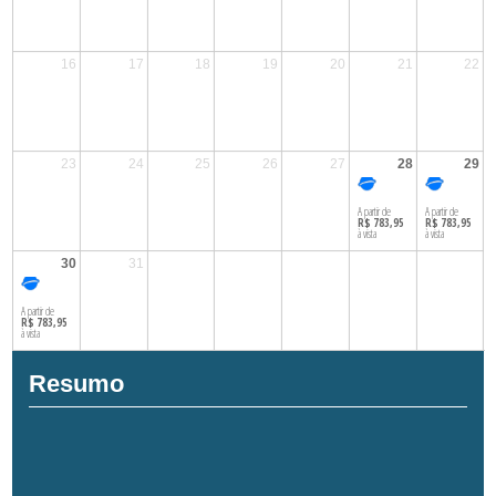
16
17
18
19
20
21
22
23
24
25
26
27
28
29
28
29
A partir de
A partir de
R$ 783,95
R$ 783,95
à vista
à vista
30
31
30
A partir de
R$ 783,95
à vista
Resumo