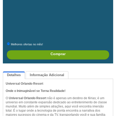
Melhores ofertas no mês!
Comprar
Detalhes
Informação Adicional
Universal Orlando Resort
Queremos Saber Sua Opinião
Onde o Inimaginável se Torna Realidade!
O
Universal Orlando Resort
não é apenas um destino de férias; é um
universo em constante expansão dedicado ao entretenimento de classe
mundial. Muito além de simples atrações, aqui você encontra imersão
total. É o lugar onde a tecnologia de ponta encontra a narrativa dos
maiores sucessos do cinema e da TV, transportando você e sua família