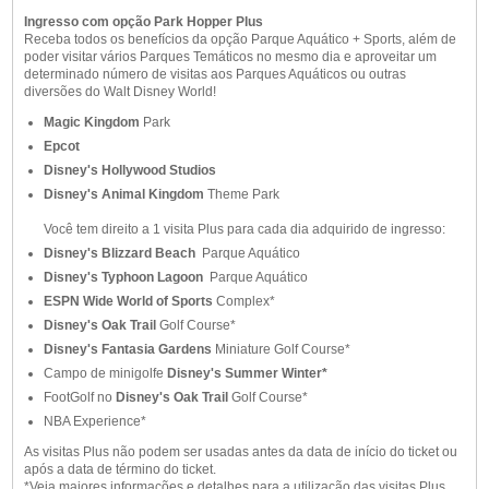
Ingresso com opção Park Hopper Plus
Receba todos os benefícios da opção Parque Aquático + Sports, além de
poder visitar vários Parques Temáticos no mesmo dia e aproveitar um
determinado número de visitas aos Parques Aquáticos ou outras
diversões do Walt Disney World!
Magic Kingdom
Park
Epcot
Disney's Hollywood Studios
Disney's Animal Kingdom
Theme Park
Você tem direito a 1 visita Plus para cada dia adquirido de ingresso:
Disney's Blizzard Beach
Parque Aquático
Disney's Typhoon Lagoon
Parque Aquático
ESPN Wide World of Sports
Complex*
Disney's Oak Trail
Golf Course*
Disney's Fantasia Gardens
Miniature Golf Course*
Campo de minigolfe
Disney's Summer Winter*
FootGolf no
Disney's Oak Trail
Golf Course*
NBA Experience*
As visitas Plus não podem ser usadas antes da data de início do ticket ou
após a data de término do ticket.
*Veja maiores informações e detalhes para a utilização das visitas Plus