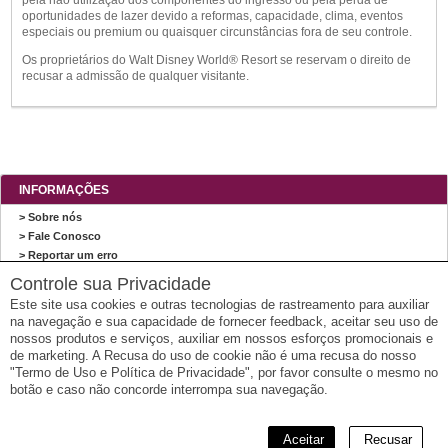
oportunidades de lazer devido a reformas, capacidade, clima, eventos
especiais ou premium ou quaisquer circunstâncias fora de seu controle.
Os proprietários do Walt Disney World® Resort se reservam o direito de
recusar a admissão de qualquer visitante.
INFORMAÇÕES
> Sobre nós
> Fale Conosco
> Reportar um erro
> Mapa do site
Controle sua Privacidade
Este site usa cookies e outras tecnologias de rastreamento para auxiliar
AGÊNCIA MUNDO DO VINHO
na navegação e sua capacidade de fornecer feedback, aceitar seu uso de
Agência Mundo do Vinho
nossos produtos e serviços, auxiliar em nossos esforços promocionais e
Travessa Itaqui n° 40 / sala 02 – CEP: 95700-336 - Bento Gonçalves - RS
de marketing. A Recusa do uso de cookie não é uma recusa do nosso
"Termo de Uso e Política de Privacidade", por favor consulte o mesmo no
Email: atendimento@mundodovinho.com.br
botão e caso não concorde interrompa sua navegação.
CNPJ: 00.079.845/0001-14
Aceitar
Recusar