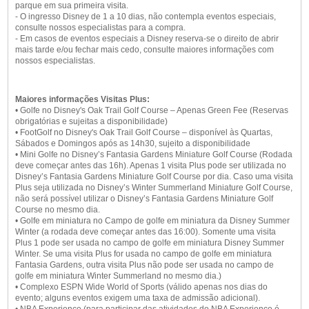
parque em sua primeira visita.
- O ingresso Disney de 1 a 10 dias, não contempla eventos especiais,
consulte nossos especialistas para a compra.
- Em casos de eventos especiais a Disney reserva-se o direito de abrir
mais tarde e/ou fechar mais cedo, consulte maiores informações com
nossos especialistas.
Maiores informações Visitas Plus:
• Golfe no Disney's Oak Trail Golf Course – Apenas Green Fee (Reservas
obrigatórias e sujeitas a disponibilidade)
• FootGolf no Disney's Oak Trail Golf Course – disponível às Quartas,
Sábados e Domingos após as 14h30, sujeito a disponibilidade
• Mini Golfe no Disney’s Fantasia Gardens Miniature Golf Course (Rodada
deve começar antes das 16h). Apenas 1 visita Plus pode ser utilizada no
Disney’s Fantasia Gardens Miniature Golf Course por dia. Caso uma visita
Plus seja utilizada no Disney’s Winter Summerland Miniature Golf Course,
não será possível utilizar o Disney’s Fantasia Gardens Miniature Golf
Course no mesmo dia.
• Golfe em miniatura no Campo de golfe em miniatura da Disney Summer
Winter (a rodada deve começar antes das 16:00). Somente uma visita
Plus 1 pode ser usada no campo de golfe em miniatura Disney Summer
Winter. Se uma visita Plus for usada no campo de golfe em miniatura
Fantasia Gardens, outra visita Plus não pode ser usada no campo de
golfe em miniatura Winter Summerland no mesmo dia.)
• Complexo ESPN Wide World of Sports (válido apenas nos dias do
evento; alguns eventos exigem uma taxa de admissão adicional).
• NBA Experience (para participar das atividades do NBA Experience é