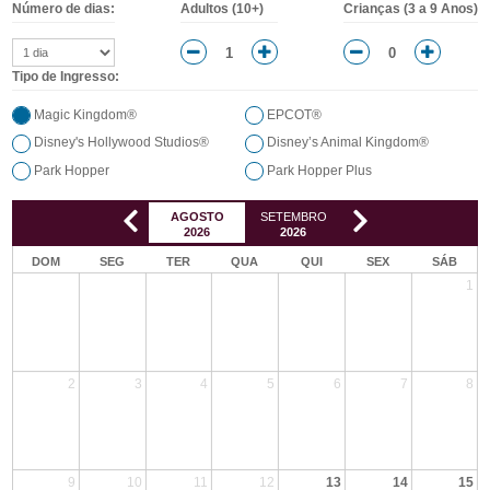
Número de dias:
Adultos (10+)
Crianças (3 a 9 Anos)
Tipo de Ingresso:
Magic Kingdom®
EPCOT®
Disney's Hollywood Studios®
Disney’s Animal Kingdom®
Park Hopper
Park Hopper Plus
AGOSTO
SETEMBRO
OUTUBRO
NOVE
2026
2026
2026
20
DOM
SEG
TER
QUA
QUI
SEX
SÁB
1
2
3
4
5
6
7
8
9
10
11
12
13
14
15