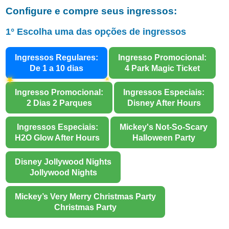
Configure e compre seus ingressos:
1° Escolha uma das opções de ingressos
Ingressos Regulares:
Ingresso Promocional:
De 1 a 10 dias
4 Park Magic Ticket
✦
★
✶
Ingresso Promocional:
Ingressos Especiais:
2 Dias 2 Parques
Disney After Hours
Ingressos Especiais:
Mickey's Not-So-Scary
H2O Glow After Hours
Halloween Party
Disney Jollywood Nights
Jollywood Nights
Mickey’s Very Merry Christmas Party
Christmas Party