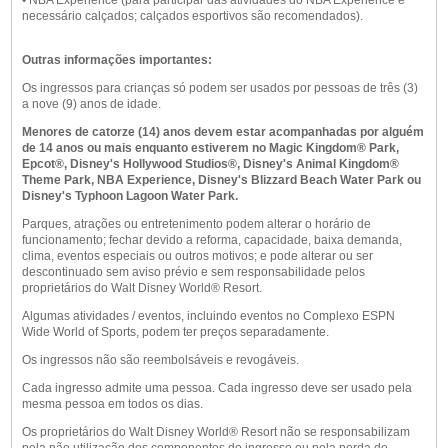
necessário calçados; calçados esportivos são recomendados).
Outras informações importantes:
Os ingressos para crianças só podem ser usados ​​por pessoas de três (3)
a nove (9) anos de idade.
Menores de catorze (14) anos devem estar acompanhadas por alguém
de 14 anos ou mais enquanto estiverem no Magic Kingdom® Park,
Epcot®, Disney's Hollywood Studios®, Disney's Animal Kingdom®
Theme Park, NBA Experience, Disney's Blizzard Beach Water Park ou
Disney's Typhoon Lagoon Water Park.
Parques, atrações ou entretenimento podem alterar o horário de
funcionamento; fechar devido a reforma, capacidade, baixa demanda,
clima, eventos especiais ou outros motivos; e pode alterar ou ser
descontinuado sem aviso prévio e sem responsabilidade pelos
proprietários do Walt Disney World® Resort.
Algumas atividades / eventos, incluindo eventos no Complexo ESPN
Wide World of Sports, podem ter preços separadamente.
Os ingressos não são reembolsáveis ​​e revogáveis.
Cada ingresso admite uma pessoa. Cada ingresso deve ser usado pela
mesma pessoa em todos os dias.
Os proprietários do Walt Disney World® Resort não se responsabilizam
pela não utilização dos componentes do ingresso ou pela perda de